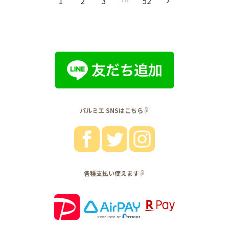
1
2
3
…
52
パルミエ SNSはこちら☟
各種支払い使えます☟