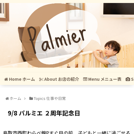
Home ホーム
About お店の紹介
Menu メニュー表
S
ホーム
Topics 仕事や日常
9/8 パルミエ ２周年記念日
鳥取市西町わらべ館Pすぐ目の前、子どもと一緒に過ごせる