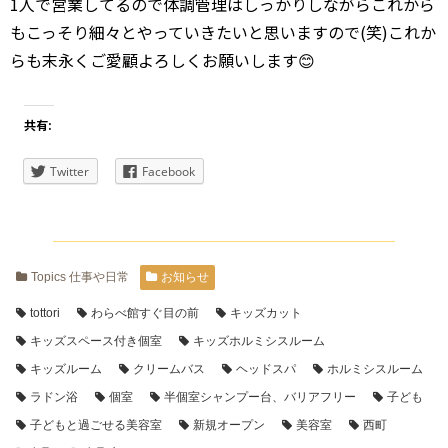
1人で営業してるので体調管理はしっかりしながらこれから
もこっそり細々とやっていきたいと思いますので(笑)これか
らも末永くご愛顧よろしくお願いします😊
共有:
Twitter
Facebook
Topics 仕事や日常
お知らせ
tottori
わらべ館すぐ目の前
キッズカット
キッズスペース付き個室
キッズホルミシスルーム
キッズルーム
クリームバス
ヘッドスパ
ホルミシスルーム
ラドン浴
個室
半個室シャンプー台、バリアフリー
子ども
子どもと過ごせる美容室
新規オープン
美容室
西町