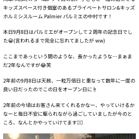
キッズスペース付き個室のあるプライベートサロン&キッズ
ホルミシスルーム Palmier パルミエの中村です！
本日9月8日はパルミエがオープンして２周年の記念日でし
た😀(言われるまで完全に忘れてましたが ww)
ここまであっという間のような、長かったような…まぁま
だ2年なんですが😂笑
2年前の9月8日は天赦、一粒万倍日と重なって数年に一度の
良い日だったのでこの日をオープン日に☝️
2年前の今頃はお客さん来てくれるかなー、やっていけるか
なーと毎日不安に駆られながら過ごしていましたが今のと
ころ、なんとかやっていけてます🙇‍♂️