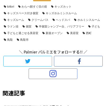
tottori
わらべ館すぐ目の前
キッズカット
キッズスペース付き個室
キッズホルミシスルーム
キッズルーム
クリームバス
ヘッドスパ
ホルミシスルーム
ラドン浴
個室
半個室シャンプー台、バリアフリー
子ども
子どもと過ごせる美容室
新規オープン
美容室
西町
鳥取
鳥取市
＼ Palmier パルミエをフォローする!! ／
関連記事