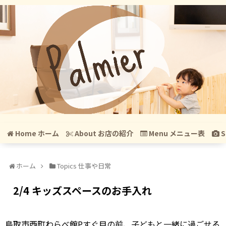
Home ホーム
About お店の紹介
Menu メニュー表
S
ホーム
Topics 仕事や日常
2/4 キッズスペースのお手入れ
鳥取市西町わらべ館Pすぐ目の前、子どもと一緒に過ごせる