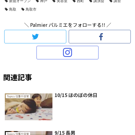
新規オープン
神戸
美容室
西町
講演会
講習
鳥取
鳥取市
＼ Palmier パルミエをフォローする!! ／
関連記事
10/15 ほのぼの休日
Topics 仕事や日常
9/15 長男
Topics 仕事や日常