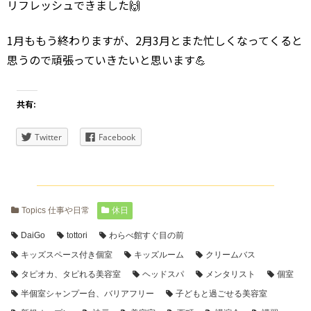
リフレッシュできました🙌
1月ももう終わりますが、2月3月とまた忙しくなってくると
思うので頑張っていきたいと思います💪
共有:
Twitter
Facebook
Topics 仕事や日常
休日
DaiGo
tottori
わらべ館すぐ目の前
キッズスペース付き個室
キッズルーム
クリームバス
タピオカ、タピれる美容室
ヘッドスパ
メンタリスト
個室
半個室シャンプー台、バリアフリー
子どもと過ごせる美容室