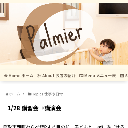
Home ホーム
About お店の紹介
Menu メニュー表
S
ホーム
Topics 仕事や日常
1/28 講習会→講演会
鳥取市西町わらべ館Pすぐ目の前、子どもと一緒に過ごせる