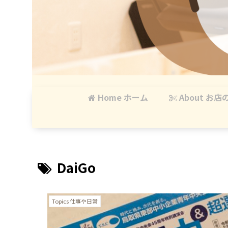
Home ホーム
About お店
DaiGo
Topics 仕事や日常