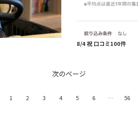
8/4 祝 口コミ100件
次のページ
1
2
3
4
5
6
…
56