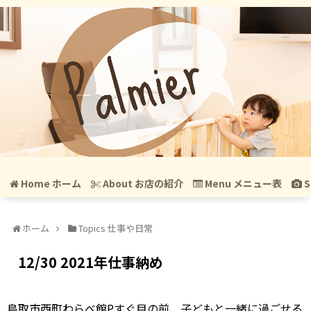
Home ホーム
About お店の紹介
Menu メニュー表
S
ホーム
Topics 仕事や日常
12/30 2021年仕事納め
鳥取市西町わらべ館Pすぐ目の前、子どもと一緒に過ごせる