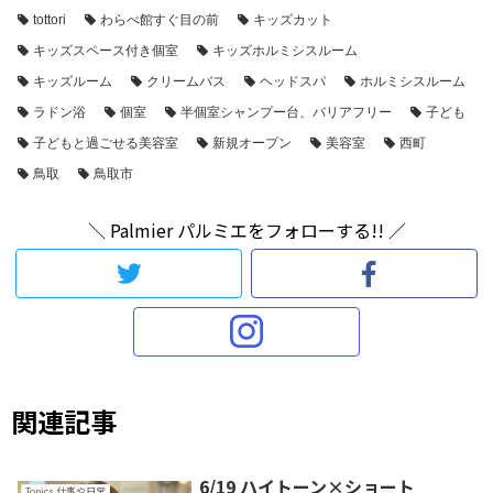
tottori
わらべ館すぐ目の前
キッズカット
キッズスペース付き個室
キッズホルミシスルーム
キッズルーム
クリームバス
ヘッドスパ
ホルミシスルーム
ラドン浴
個室
半個室シャンプー台、バリアフリー
子ども
子どもと過ごせる美容室
新規オープン
美容室
西町
鳥取
鳥取市
＼ Palmier パルミエをフォローする!! ／
関連記事
6/19 ハイトーン×ショート
Topics 仕事や日常