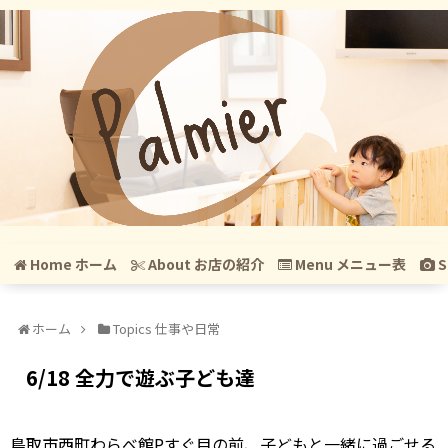
Home ホーム
About お店の紹介
Menu メニュー表
S
ホーム
Topics 仕事や日常
6/18 全力で遊ぶ子ども達
鳥取市西町わらべ館Pすぐ目の前、子どもと一緒に過ごせる