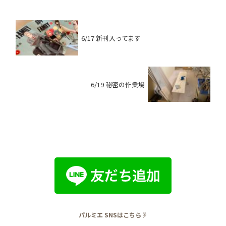
6/17 新刊入ってます
6/19 秘密の作業場
パルミエ SNSはこちら☟