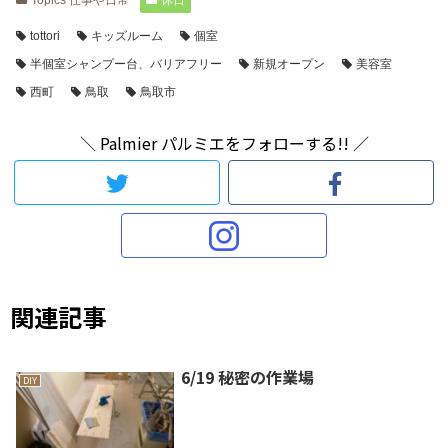
Topics 仕事や日常
休日
tottori
キッズルーム
個室
半個室シャンプー台、バリアフリー
新規オープン
美容室
西町
鳥取
鳥取市
＼ Palmier パルミエをフォローする!! ／
関連記事
6/19 秘密の作業場
DIY