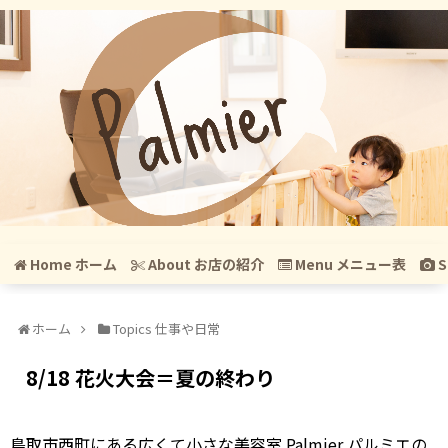
Home ホーム
About お店の紹介
Menu メニュー表
S
ホーム
Topics 仕事や日常
8/18 花火大会＝夏の終わり
鳥取市西町にある広くて小さな美容室 Palmier パルミエの