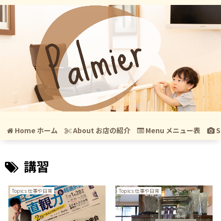
Home ホーム
About お店の紹介
Menu メニュー表
S
講習
Topics 仕事や日常
Topics 仕事や日常