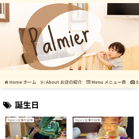
Home ホーム
About お店の紹介
Menu メニュー表
S
誕生日
Topics 仕事や日常
Topics 仕事や日常