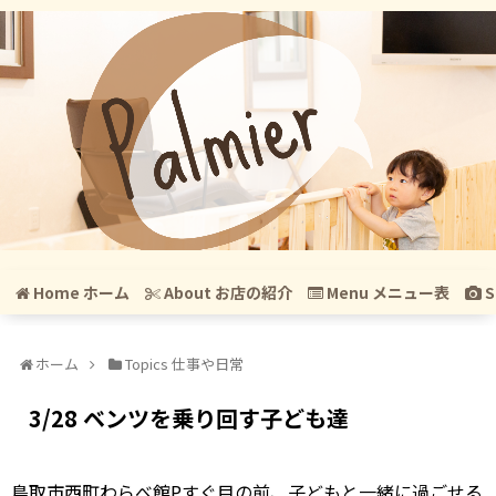
Home ホーム
About お店の紹介
Menu メニュー表
S
ホーム
Topics 仕事や日常
3/28 ベンツを乗り回す子ども達
鳥取市西町わらべ館Pすぐ目の前、子どもと一緒に過ごせる