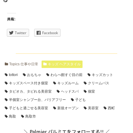
共有:
Twitter
Facebook
Topics 仕事や日常
キッズ ヘアスタイル
tottori
おもちゃ
わらべ館すぐ目の前
キッズカット
キッズスペース付き個室
キッズルーム
クリームバス
タピオカ、タピれる美容室
ヘッドスパ
個室
半個室シャンプー台、バリアフリー
子ども
子どもと過ごせる美容室
新規オープン
美容室
西町
鳥取
鳥取市
＼ Palmier パルミエをフォローする!! ／