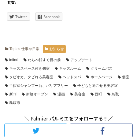
共有:
Twitter
Facebook
Topics 仕事や日常
お知らせ
tottori
わらべ館すぐ目の前
アップデート
キッズスペース付き個室
キッズルーム
クリームバス
タピオカ、タピれる美容室
ヘッドスパ
ホームページ
個室
半個室シャンプー台、バリアフリー
子どもと過ごせる美容室
新刊
新規オープン
漫画
美容室
西町
鳥取
鳥取市
＼ Palmier パルミエをフォローする!! ／