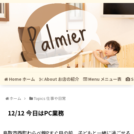
Home ホーム
About お店の紹介
Menu メニュー表
S
ホーム
Topics 仕事や日常
12/12 今日はPC業務
鳥取市西町わらべ館Pすぐ目の前、子どもと一緒に過ごせる