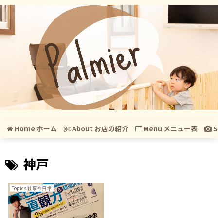
Home ホーム
About お店の紹介
Menu メニュー表
S
神戸
Topics 仕事や日常