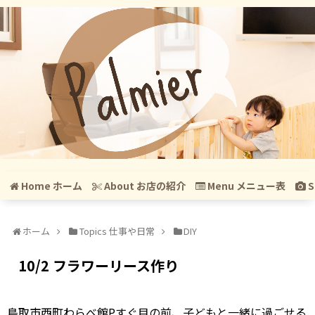
Home ホーム
About お店の紹介
Menu メニュー表
S
ホーム
Topics 仕事や日常
DIY
10/2 フラワーリース作り
鳥取市西町わらべ館Pすぐ目の前、子どもと一緒に過ごせる