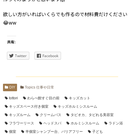
欲しい方がいればいくらでも作るので材料費だけください
😂ww
共有:
Twitter
Facebook
DIY
Topics 仕事や日常
tottori
わらべ館すぐ目の前
キッズカット
キッズスペース付き個室
キッズホルミシスルーム
キッズルーム
クリームバス
タピオカ、タピれる美容室
フラワーリース
ヘッドスパ
ホルミシスルーム
ラドン浴
個室
半個室シャンプー台、バリアフリー
子ども