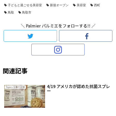
子どもと過ごせる美容室
新規オープン
美容室
西町
鳥取
鳥取市
＼ Palmier パルミエをフォローする!! ／
関連記事
4/19 アメリカが認めた抗菌スプレ
Topics 仕事や日常
ー