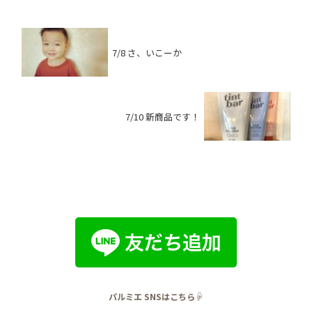
7/8 さ、いこーか
7/10 新商品です！
パルミエ SNSはこちら☟