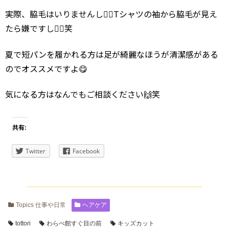
実際、脇毛はいりませんし🙅‍♂️Tシャツの袖から脇毛が見え
たら嫌ですし🙅‍♂️笑
夏で短パンを履かれる方は足が綺麗なほうが清潔感がある
のでオススメですよ😋
気になる方はなんでもご相談ください🙌笑
共有:
Twitter
Facebook
Topics 仕事や日常
ヘアケア
tottori
わらべ館すぐ目の前
キッズカット