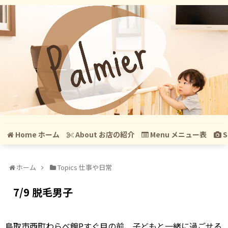
Home ホーム
About お店の紹介
Menu メニュー表
S
ホーム
Topics 仕事や日常
7/9 脱毛男子
鳥取市西町わらべ館Pすぐ目の前、子どもと一緒に過ごせる