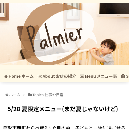
Home ホーム
About お店の紹介
Menu メニュー表
S
ホーム
Topics 仕事や日常
5/28 夏限定メニュー(まだ夏じゃないけど)
鳥取市西町わらべ館Pすぐ目の前、子どもと一緒に過ごせる