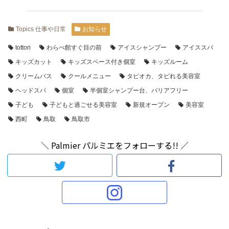
Topics 仕事や日常
お知らせ
tottori
わらべ館すぐ目の前
アイスシャンプー
アイススパ
キッズカット
キッズスペース付き個室
キッズルーム
クリームバス
クールメニュー
タピオカ、タピれる美容室
ヘッドスパ
個室
半個室シャンプー台、バリアフリー
子ども
子どもと過ごせる美容室
新規オープン
美容室
西町
鳥取
鳥取市
＼ Palmier パルミエをフォローする!! ／