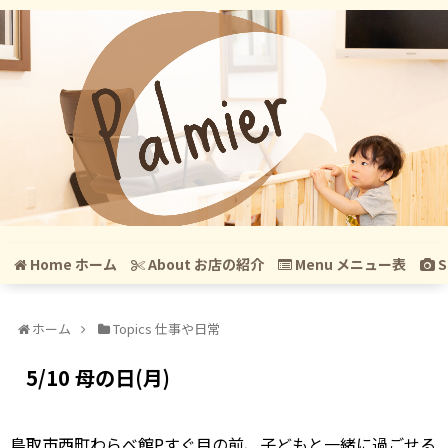
Home ホーム
About お店の紹介
Menu メニュー表
S
ホーム
Topics 仕事や日常
5/10 母の日(月)
鳥取市西町わらべ館Pすぐ目の前、子どもと一緒に過ごせる