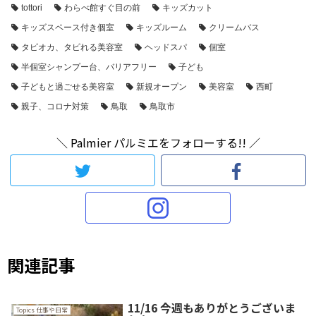
tottori
わらべ館すぐ目の前
キッズカット
キッズスペース付き個室
キッズルーム
クリームバス
タピオカ、タピれる美容室
ヘッドスパ
個室
半個室シャンプー台、バリアフリー
子ども
子どもと過ごせる美容室
新規オープン
美容室
西町
親子、コロナ対策
鳥取
鳥取市
＼ Palmier パルミエをフォローする!! ／
関連記事
11/16 今週もありがとうございま
Topics 仕事や日常