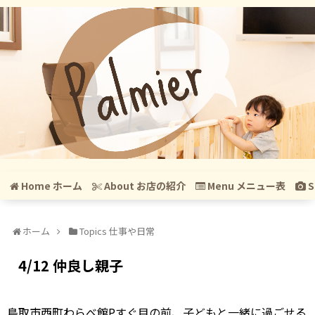
Home ホーム
About お店の紹介
Menu メニュー表
S
ホーム
Topics 仕事や日常
4/12 仲良し親子
鳥取市西町わらべ館Pすぐ目の前、子どもと一緒に過ごせる