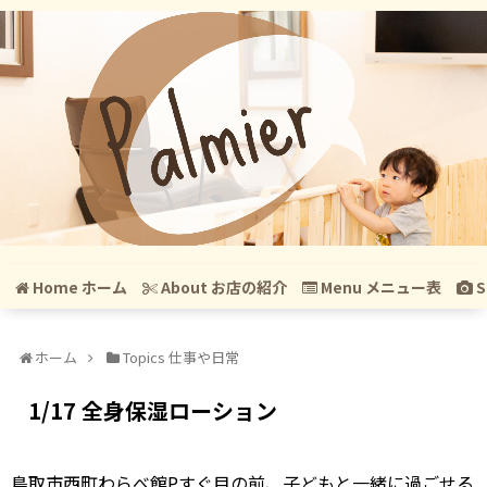
Home ホーム
About お店の紹介
Menu メニュー表
S
ホーム
Topics 仕事や日常
1/17 全身保湿ローション
鳥取市西町わらべ館Pすぐ目の前、子どもと一緒に過ごせる