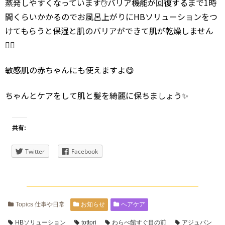
蒸発しやすくなっています✋バリア機能が回復するまで1時
間くらいかかるのでお風呂上がりにHBソリューションをつ
けてもらうと保湿と肌のバリアができて肌が乾燥しません
🙆‍♂️
敏感肌の赤ちゃんにも使えますよ😋
ちゃんとケアをして肌と髪を綺麗に保ちましょう✨
共有:
Twitter
Facebook
Topics 仕事や日常
お知らせ
ヘアケア
HBソリューション
tottori
わらべ館すぐ目の前
アジュバン