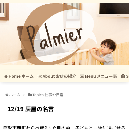
Home ホーム
About お店の紹介
Menu メニュー表
S
ホーム
Topics 仕事や日常
12/19 辰屋の名言
鳥取市西町わらべ館Pすぐ目の前、子どもと一緒に過ごせる