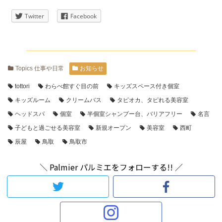
Twitter
Facebook
Topics 仕事や日常
お知らせ
tottori
わらべ館すぐ目の前
キッズスペース付き個室
キッズルーム
クリームバス
タピオカ、タピれる美容室
ヘッドスパ
個室
半個室シャンプー台、バリアフリー
名言
子どもと過ごせる美容室
新規オープン
美容室
西町
辰屋
鳥取
鳥取市
＼ Palmier パルミエをフォローする!! ／