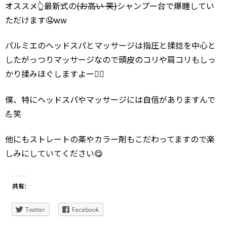
オススメ👆最新式の
(お高い 笑)
シャンプー台で爆睡してい
ただけます🤤ww
パルミエのヘッドスパとマッサージは指圧と揉捻を中心と
したがっつりマッサージなので頭皮のコリや肩コリもしっ
かり揉みほぐしますよー🙆‍♂️
僕、特にヘッドスパやマッサージには自信がありますんで
💪笑
他にもストレートの薬やカラー剤もこだわってますので楽
しみにしていてください😋
共有:
Twitter
Facebook