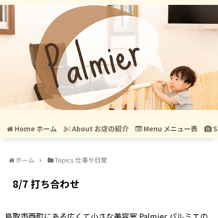
Home ホーム
About お店の紹介
Menu メニュー表
S
ホーム
Topics 仕事や日常
8/7 打ち合わせ
鳥取市西町にある広くて小さな美容室 Palmier パルミエの