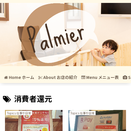
Home ホーム
About お店の紹介
Menu メニュー表
S
消費者還元
Topics 仕事や日常
Topics 仕事や日常